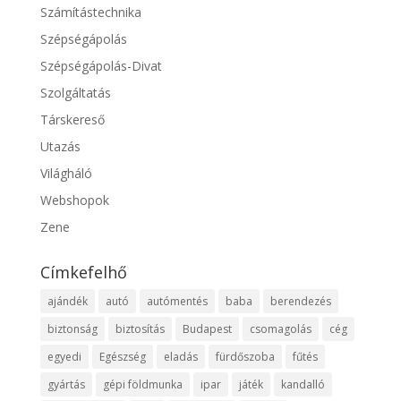
Számítástechnika
Szépségápolás
Szépségápolás-Divat
Szolgáltatás
Társkereső
Utazás
Világháló
Webshopok
Zene
Címkefelhő
ajándék
autó
autómentés
baba
berendezés
biztonság
biztosítás
Budapest
csomagolás
cég
egyedi
Egészség
eladás
fürdőszoba
fűtés
gyártás
gépi földmunka
ipar
játék
kandalló