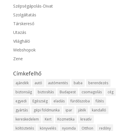
Szépségápolás-Divat
Szolgáltatás
Társkereső
Utazás
Világháló
Webshopok
Zene
Címkefelhő
ajándék
autó
autómentés
baba
berendezés
biztonság
biztosítás
Budapest
csomagolás
cég
egyedi
Egészség
eladás
fürdőszoba
fűtés
gyártás
gépi földmunka
ipar
játék
kandalló
kereskedelem
Kert
Kozmetika
kreatív
költöztetés
könyvelés
nyomda
Otthon
redőny