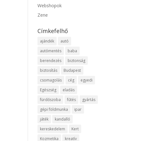
Webshopok
Zene
Címkefelhő
ajándék
autó
autómentés
baba
berendezés
biztonság
biztosítás
Budapest
csomagolás
cég
egyedi
Egészség
eladás
fürdőszoba
fűtés
gyártás
gépi földmunka
ipar
játék
kandalló
kereskedelem
Kert
Kozmetika
kreatív