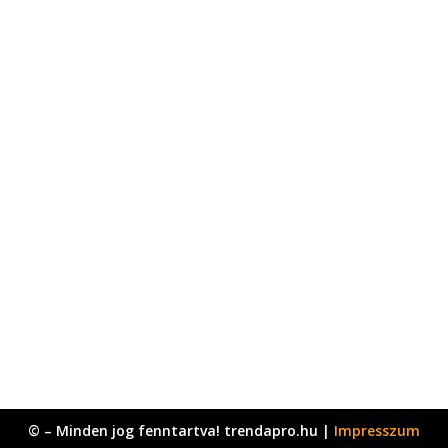
© – Minden jog fenntartva! trendapro.hu |
Impresszum