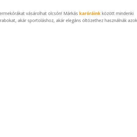
 gyermekórákat vásárolhat olcsón! Márkás
karóráink
között mindenki
arabokat, akár sportoláshoz, akár elegáns öltözethez használnák azok