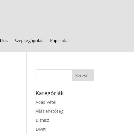
tílus
Szépségápolás
Kapcsolat
Kategóriák
Adás-Vétel
Álláslehetőség
Biznisz
Divat