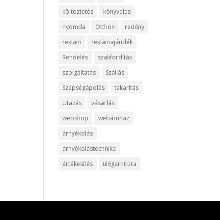
költöztetés
könyvelés
nyomda
Otthon
redőny
reklám
reklámajándék
Rendelés
szakfordítás
szolgáltatás
Szállás
Szépségápolás
takarítás
Utazás
vásárlás
webshop
webáruház
árnyékolás
árnyékolástechnika
értékesítés
ülőgarnitúra