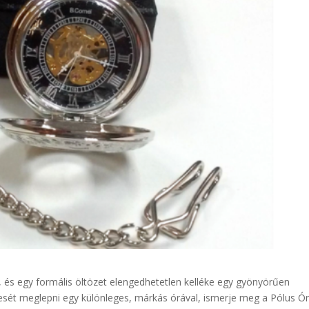
 és egy formális öltözet elengedhetetlen kelléke egy gyönyörűen
sét meglepni egy különleges, márkás órával, ismerje meg a Pólus Ó