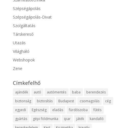
Szépségápolás
Szépségápolás-Divat
Szolgáltatás
Társkereső
Utazás
Világháló
Webshopok
Zene
Címkefelhő
ajándék
autó
autómentés
baba
berendezés
biztonság
biztosítás
Budapest
csomagolás
cég
egyedi
Egészség
eladás
fürdőszoba
fűtés
gyártás
gépi földmunka
ipar
játék
kandalló
kereskedelem
Kert
Kozmetika
kreatív