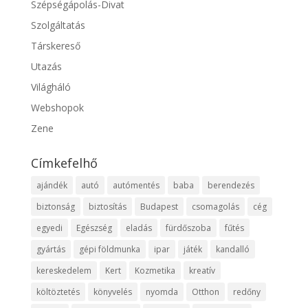
Szépségápolás-Divat
Szolgáltatás
Társkereső
Utazás
Világháló
Webshopok
Zene
Címkefelhő
ajándék
autó
autómentés
baba
berendezés
biztonság
biztosítás
Budapest
csomagolás
cég
egyedi
Egészség
eladás
fürdőszoba
fűtés
gyártás
gépi földmunka
ipar
játék
kandalló
kereskedelem
Kert
Kozmetika
kreatív
költöztetés
könyvelés
nyomda
Otthon
redőny