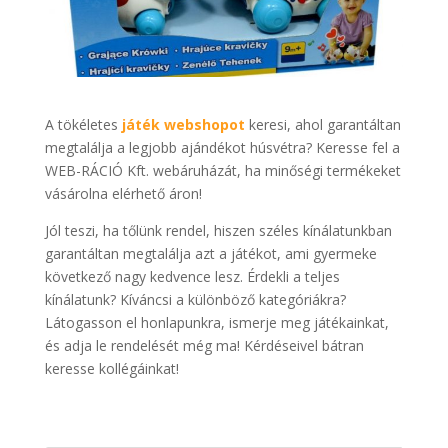
A tökéletes
játék webshopot
keresi, ahol garantáltan
megtalálja a legjobb ajándékot húsvétra? Keresse fel a
WEB-RÁCIÓ Kft. webáruházát, ha minőségi termékeket
vásárolna elérhető áron!
Jól teszi, ha tőlünk rendel, hiszen széles kínálatunkban
garantáltan megtalálja azt a játékot, ami gyermeke
következő nagy kedvence lesz. Érdekli a teljes
kínálatunk? Kíváncsi a különböző kategóriákra?
Látogasson el honlapunkra, ismerje meg játékainkat,
és adja le rendelését még ma! Kérdéseivel bátran
keresse kollégáinkat!