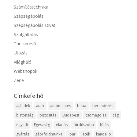
Számítástechnika
Szépségápolás
Szépségápolás-Divat
Szolgáltatás
Társkereső
Utazás
Világháló
Webshopok
Zene
Címkefelhő
ajándék
autó
autómentés
baba
berendezés
biztonság
biztosítás
Budapest
csomagolás
cég
egyedi
Egészség
eladás
fürdőszoba
fűtés
gyártás
gépi földmunka
ipar
játék
kandalló