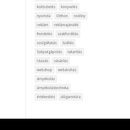
költöztetés
könyvelés
nyomda
Otthon
redőny
reklám
reklámajándék
Rendelés
szakfordítás
szolgáltatás
Szállás
Szépségápolás
takarítás
Utazás
vásárlás
webshop
webáruház
árnyékolás
árnyékolástechnika
értékesítés
ülőgarnitúra