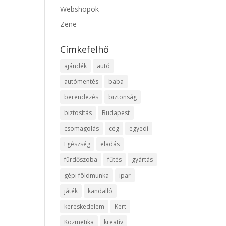
Webshopok
Zene
Címkefelhő
ajándék
autó
autómentés
baba
berendezés
biztonság
biztosítás
Budapest
csomagolás
cég
egyedi
Egészség
eladás
fürdőszoba
fűtés
gyártás
gépi földmunka
ipar
játék
kandalló
kereskedelem
Kert
Kozmetika
kreatív