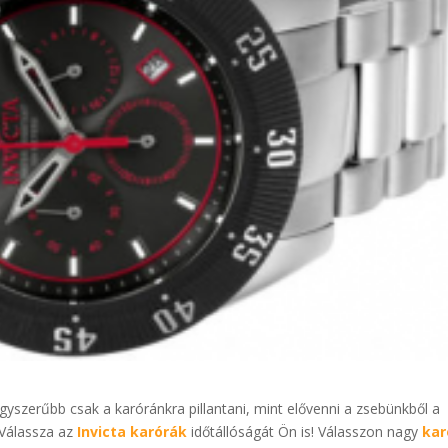
gyszerűbb csak a karóránkra pillantani, mint elővenni a zsebünkből a
 Válassza az
Invicta karórák
időtállóságát Ön is! Válasszon nagy
kar