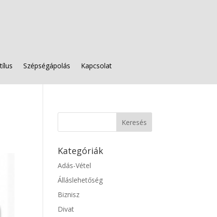
tílus
Szépségápolás
Kapcsolat
Kategóriák
Adás-Vétel
Álláslehetőség
Biznisz
Divat