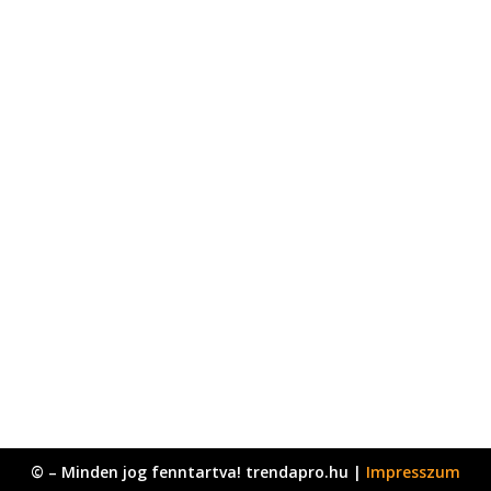
© – Minden jog fenntartva! trendapro.hu |
Impresszum