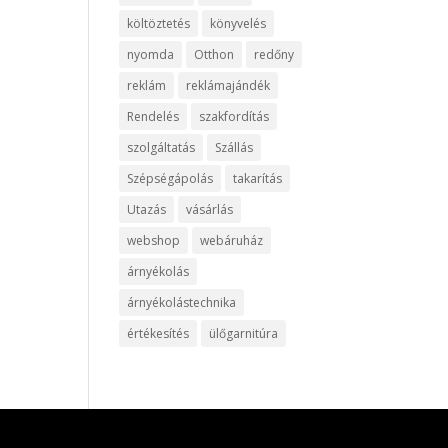
költöztetés
könyvelés
nyomda
Otthon
redőny
reklám
reklámajándék
Rendelés
szakfordítás
szolgáltatás
Szállás
Szépségápolás
takarítás
Utazás
vásárlás
webshop
webáruház
árnyékolás
árnyékolástechnika
értékesítés
ülőgarnitúra