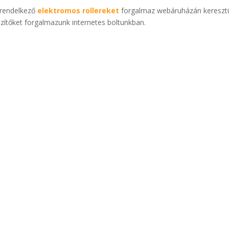
 rendelkező
elektromos rollereket
forgalmaz webáruházán keresztü
ítőket forgalmazunk internetes boltunkban.