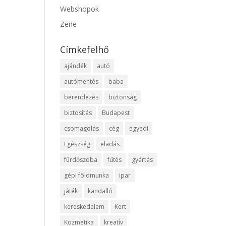
Webshopok
Zene
Címkefelhő
ajándék
autó
autómentés
baba
berendezés
biztonság
biztosítás
Budapest
csomagolás
cég
egyedi
Egészség
eladás
fürdőszoba
fűtés
gyártás
gépi földmunka
ipar
játék
kandalló
kereskedelem
Kert
Kozmetika
kreatív