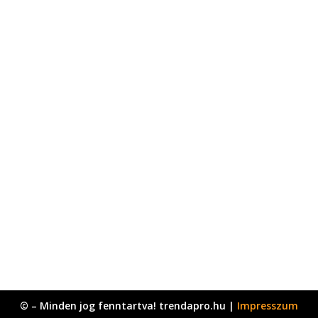
© – Minden jog fenntartva! trendapro.hu |
Impresszum