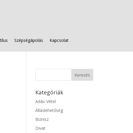
tílus
Szépségápolás
Kapcsolat
Kategóriák
Adás-Vétel
Álláslehetőség
Biznisz
Divat