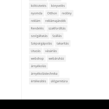
költöztetés
könyvelés
nyomda
Otthon
redőny
reklám
reklámajándék
Rendelés
szakfordítás
szolgáltatás
Szállás
Szépségápolás
takarítás
Utazás
vásárlás
webshop
webáruház
árnyékolás
árnyékolástechnika
értékesítés
ülőgarnitúra