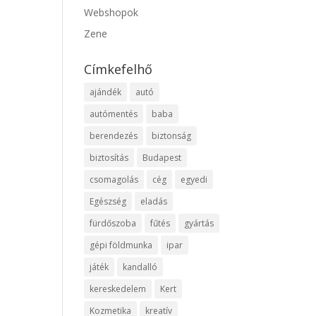
Webshopok
Zene
Címkefelhő
ajándék
autó
autómentés
baba
berendezés
biztonság
biztosítás
Budapest
csomagolás
cég
egyedi
Egészség
eladás
fürdőszoba
fűtés
gyártás
gépi földmunka
ipar
játék
kandalló
kereskedelem
Kert
Kozmetika
kreatív