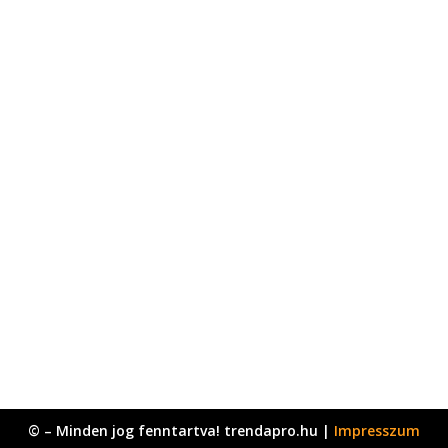
© – Minden jog fenntartva! trendapro.hu |
Impresszum