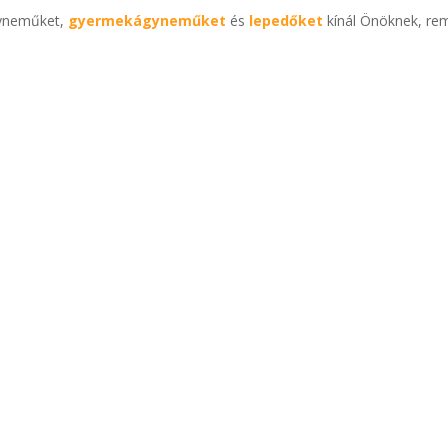
gyneműket,
gyermekágyneműket
és
lepedőket
kínál Önöknek, re