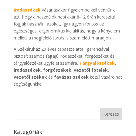
Irodaszékek
vásárlásakor figyelembe kell vennünk
azt, hogy a használók napi akár 8-12 órán keresztül
fogják használni azokat, így nagyon fontos az
egészséges, ergonomikus kialakítás, hogy a kényelem
mellett a megfelelő tartás is szem előtt maradjon.
A Székáruház 20 éves tapasztalattal, garanciával
biztosít számos fajtájú irodaszéket, forgószéket és
tárgyalószéket ügyfelei számára.
Tárgyalószékek
,
irodaszékek, forgószékek, vezetői fotelek,
vezetői székek
és
favázas székek
közül vásárolhat
segítségünkkel!
Kategóriák