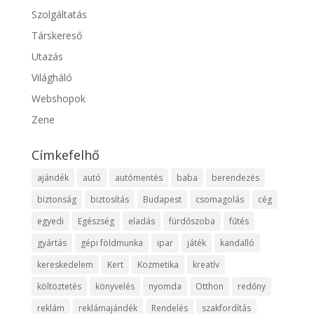
Szolgáltatás
Társkereső
Utazás
Világháló
Webshopok
Zene
Címkefelhő
ajándék
autó
autómentés
baba
berendezés
biztonság
biztosítás
Budapest
csomagolás
cég
egyedi
Egészség
eladás
fürdőszoba
fűtés
gyártás
gépi földmunka
ipar
játék
kandalló
kereskedelem
Kert
Kozmetika
kreatív
költöztetés
könyvelés
nyomda
Otthon
redőny
reklám
reklámajándék
Rendelés
szakfordítás