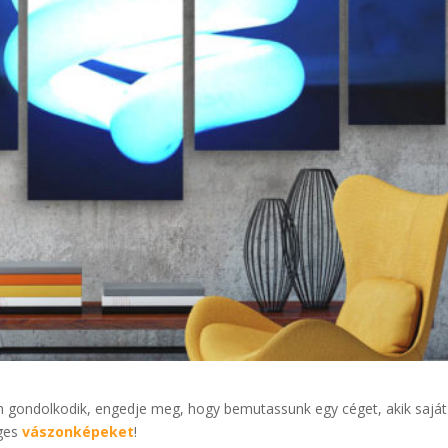
n gondolkodik, engedje meg, hogy bemutassunk egy céget, akik saját
eges
vászonképeket
!