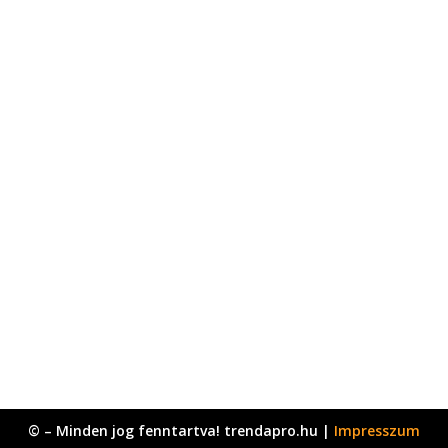
© – Minden jog fenntartva! trendapro.hu |
Impresszum