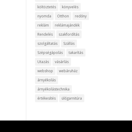
költöztetés
könyvelés
nyomda
Otthon
redőny
reklám
reklámajándék
Rendelés
szakfordítás
szolgáltatás
Szállás
Szépségápolás
takarítás
Utazás
vásárlás
webshop
webáruház
árnyékolás
árnyékolástechnika
értékesítés
ülőgarnitúra