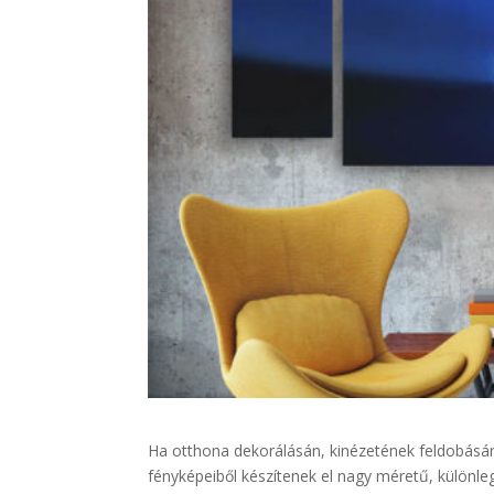
Ha otthona dekorálásán, kinézetének feldobásá
fényképeiből készítenek el nagy méretű, különl