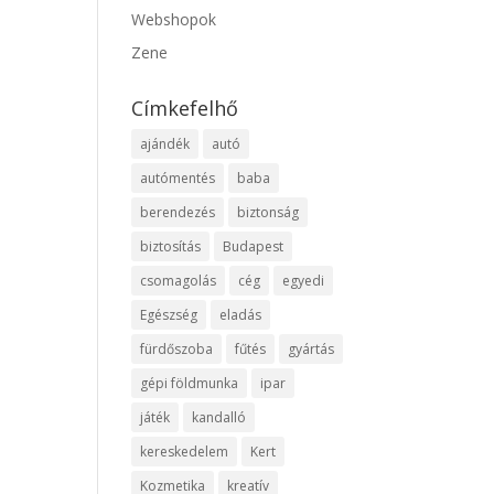
Webshopok
Zene
Címkefelhő
ajándék
autó
autómentés
baba
berendezés
biztonság
biztosítás
Budapest
csomagolás
cég
egyedi
Egészség
eladás
fürdőszoba
fűtés
gyártás
gépi földmunka
ipar
játék
kandalló
kereskedelem
Kert
Kozmetika
kreatív