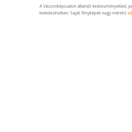
A Vászonképszalon állandó kedvezményekkel, pén
kivitelezésében. Saját fényképek nagy méretű
v