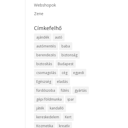
Webshopok
Zene
Címkefelhő
ajándék
autó
autómentés
baba
berendezés
biztonság
biztosítás
Budapest
csomagolás
cég
egyedi
Egészség
eladás
fürdőszoba
fűtés
gyártás
gépi földmunka
ipar
játék
kandalló
kereskedelem
Kert
Kozmetika
kreatív