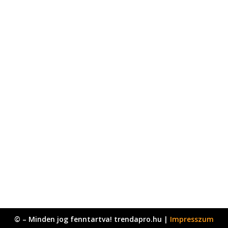
© – Minden jog fenntartva! trendapro.hu |
Impresszum