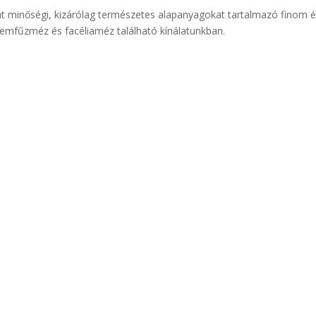
at minőségi, kizárólag természetes alapanyagokat tartalmazó finom 
yemfűzméz és facéliaméz található kínálatunkban.