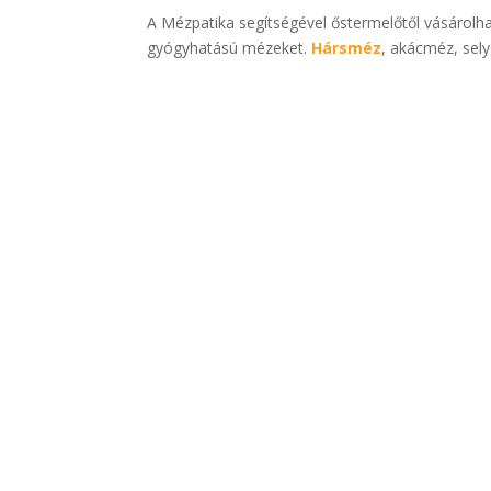
A Mézpatika segítségével őstermelőtől vásárolh
gyógyhatású mézeket.
Hársméz
, akácméz, sel