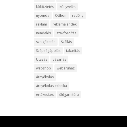
költöztetés
könyvelés
nyomda
Otthon
redőny
reklám
reklámajándék
Rendelés
szakfordítás
szolgáltatás
Szállás
Szépségápolás
takarítás
Utazás
vásárlás
webshop
webáruház
árnyékolás
árnyékolástechnika
értékesítés
ülőgarnitúra