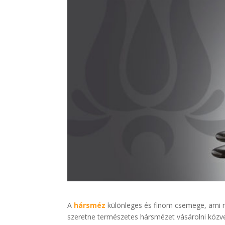
A
hársméz
különleges és finom csemege, ami n
szeretne természetes hársmézet vásárolni közvet