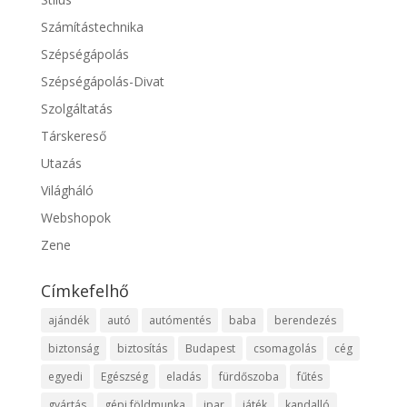
Számítástechnika
Szépségápolás
Szépségápolás-Divat
Szolgáltatás
Társkereső
Utazás
Világháló
Webshopok
Zene
Címkefelhő
ajándék
autó
autómentés
baba
berendezés
biztonság
biztosítás
Budapest
csomagolás
cég
egyedi
Egészség
eladás
fürdőszoba
fűtés
gyártás
gépi földmunka
ipar
játék
kandalló