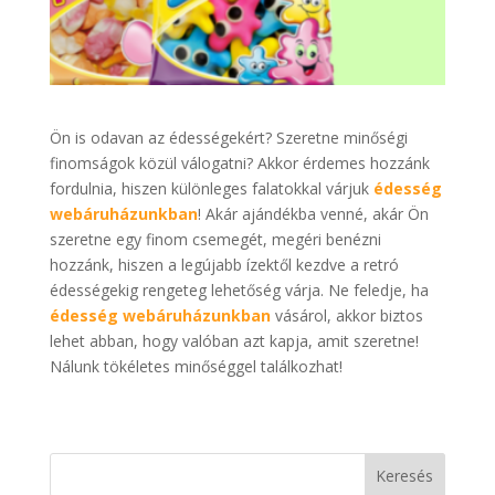
Ön is odavan az édességekért? Szeretne minőségi
finomságok közül válogatni? Akkor érdemes hozzánk
fordulnia, hiszen különleges falatokkal várjuk
édesség
webáruházunkban
! Akár ajándékba venné, akár Ön
szeretne egy finom csemegét, megéri benézni
hozzánk, hiszen a legújabb ízektől kezdve a retró
édességekig rengeteg lehetőség várja. Ne feledje, ha
édesség webáruházunkban
vásárol, akkor biztos
lehet abban, hogy valóban azt kapja, amit szeretne!
Nálunk tökéletes minőséggel találkozhat!