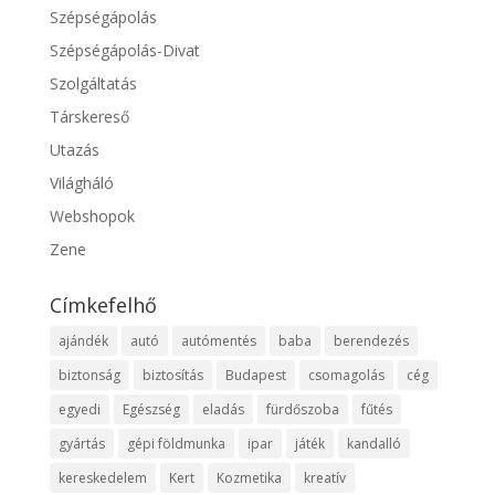
Szépségápolás
Szépségápolás-Divat
Szolgáltatás
Társkereső
Utazás
Világháló
Webshopok
Zene
Címkefelhő
ajándék
autó
autómentés
baba
berendezés
biztonság
biztosítás
Budapest
csomagolás
cég
egyedi
Egészség
eladás
fürdőszoba
fűtés
gyártás
gépi földmunka
ipar
játék
kandalló
kereskedelem
Kert
Kozmetika
kreatív