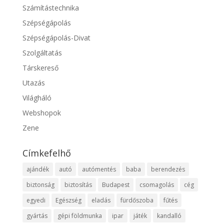
Számítástechnika
Szépségápolás
Szépségápolás-Divat
Szolgáltatás
Társkereső
Utazás
Világháló
Webshopok
Zene
Címkefelhő
ajándék
autó
autómentés
baba
berendezés
biztonság
biztosítás
Budapest
csomagolás
cég
egyedi
Egészség
eladás
fürdőszoba
fűtés
gyártás
gépi földmunka
ipar
játék
kandalló