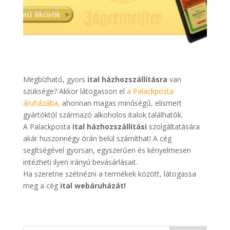
Megbízható, gyors
ital házhozszállításra
van
szüksége? Akkor látogasson el
a Palackposta
áruházába,
ahonnan magas minőségű, elismert
gyártóktól származó alkoholos italok találhatók.
A Palackposta
ital házhozszállítási
szolgáltatására
akár huszonnégy órán belül számíthat! A cég
segítségével gyorsan, egyszerűen és kényelmesen
intézheti ilyen irányú bevásárlásait.
Ha szeretne szétnézni a termékek között, látogassa
meg a cég
ital webáruházát!