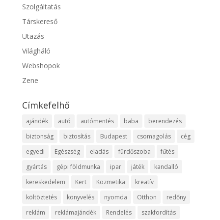
Szolgáltatás
Társkereső
Utazás
Világháló
Webshopok
Zene
Címkefelhő
ajándék
autó
autómentés
baba
berendezés
biztonság
biztosítás
Budapest
csomagolás
cég
egyedi
Egészség
eladás
fürdőszoba
fűtés
gyártás
gépi földmunka
ipar
játék
kandalló
kereskedelem
Kert
Kozmetika
kreatív
költöztetés
könyvelés
nyomda
Otthon
redőny
reklám
reklámajándék
Rendelés
szakfordítás