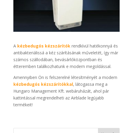
A
kézbedugós kézszárítók
rendkívül hatékonnyá és
antibakteriálissá a kéz szárításának műveletét, így már
számos szállodában, bevásárlóközpontban és
étteremben találkozhatunk e modern megoldással.
Amennyiben Ön is felszerelné létesítményét a modern
kézbedugós kézszárítókkal
, látogassa meg a
Hungaro Management Kft. webáruházát, ahol pár
kattintással megrendelheti az Airblade legújabb
termékeit!