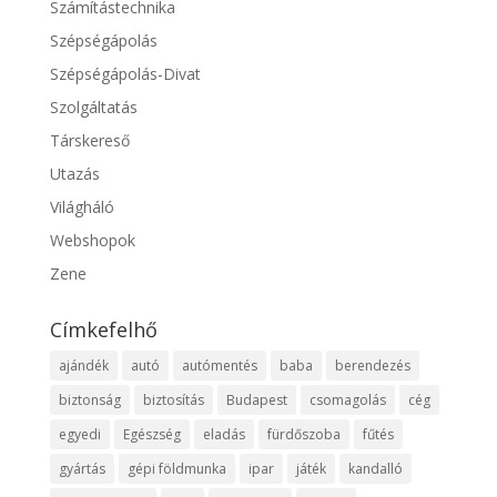
Számítástechnika
Szépségápolás
Szépségápolás-Divat
Szolgáltatás
Társkereső
Utazás
Világháló
Webshopok
Zene
Címkefelhő
ajándék
autó
autómentés
baba
berendezés
biztonság
biztosítás
Budapest
csomagolás
cég
egyedi
Egészség
eladás
fürdőszoba
fűtés
gyártás
gépi földmunka
ipar
játék
kandalló