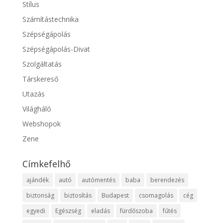
Stílus
Számítástechnika
Szépségápolás
Szépségápolás-Divat
Szolgáltatás
Társkereső
Utazás
Világháló
Webshopok
Zene
Címkefelhő
ajándék
autó
autómentés
baba
berendezés
biztonság
biztosítás
Budapest
csomagolás
cég
egyedi
Egészség
eladás
fürdőszoba
fűtés