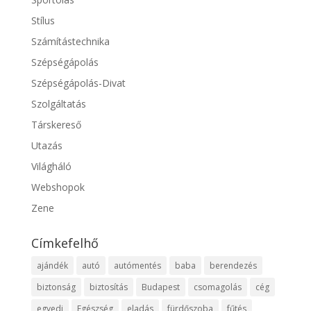
Stílus
Számítástechnika
Szépségápolás
Szépségápolás-Divat
Szolgáltatás
Társkereső
Utazás
Világháló
Webshopok
Zene
Címkefelhő
ajándék
autó
autómentés
baba
berendezés
biztonság
biztosítás
Budapest
csomagolás
cég
egyedi
Egészség
eladás
fürdőszoba
fűtés