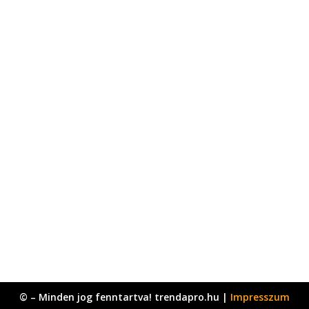
© – Minden jog fenntartva! trendapro.hu |
Impresszum