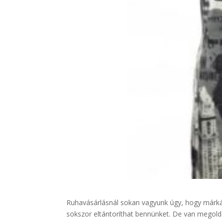
Ruhavásárlásnál sokan vagyunk úgy, hogy márkás
sokszor eltántoríthat bennünket. De van megold