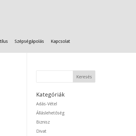
tílus
Szépségápolás
Kapcsolat
Kategóriák
Adás-Vétel
Álláslehetőség
Biznisz
Divat