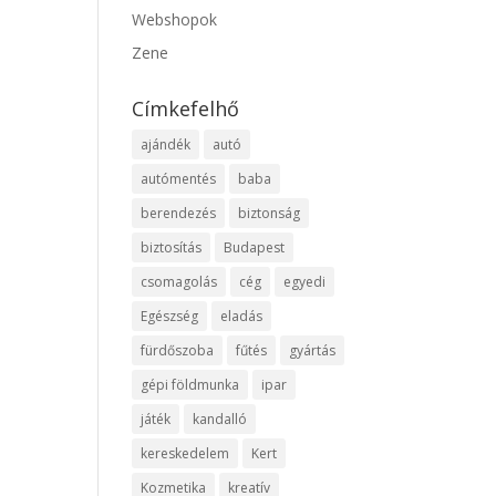
Webshopok
Zene
Címkefelhő
ajándék
autó
autómentés
baba
berendezés
biztonság
biztosítás
Budapest
csomagolás
cég
egyedi
Egészség
eladás
fürdőszoba
fűtés
gyártás
gépi földmunka
ipar
játék
kandalló
kereskedelem
Kert
Kozmetika
kreatív