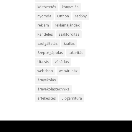
költöztetés
könyvelés
nyomda
Otthon
redőny
reklám
reklámajándék
Rendelés
szakfordítás
szolgáltatás
Szállás
Szépségápolás
takarítás
Utazás
vásárlás
webshop
webáruház
árnyékolás
árnyékolástechnika
értékesítés
ülőgarnitúra