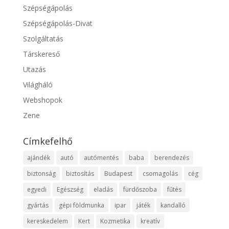
Szépségápolás
Szépségápolás-Divat
Szolgáltatás
Társkereső
Utazás
Világháló
Webshopok
Zene
Címkefelhő
ajándék
autó
autómentés
baba
berendezés
biztonság
biztosítás
Budapest
csomagolás
cég
egyedi
Egészség
eladás
fürdőszoba
fűtés
gyártás
gépi földmunka
ipar
játék
kandalló
kereskedelem
Kert
Kozmetika
kreatív