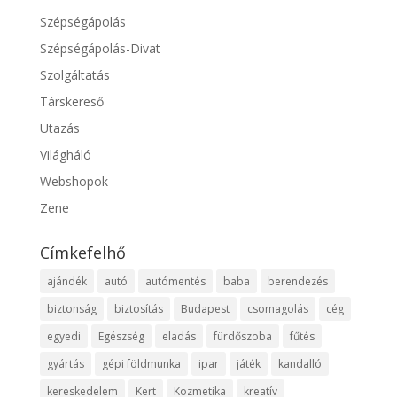
Szépségápolás
Szépségápolás-Divat
Szolgáltatás
Társkereső
Utazás
Világháló
Webshopok
Zene
Címkefelhő
ajándék
autó
autómentés
baba
berendezés
biztonság
biztosítás
Budapest
csomagolás
cég
egyedi
Egészség
eladás
fürdőszoba
fűtés
gyártás
gépi földmunka
ipar
játék
kandalló
kereskedelem
Kert
Kozmetika
kreatív