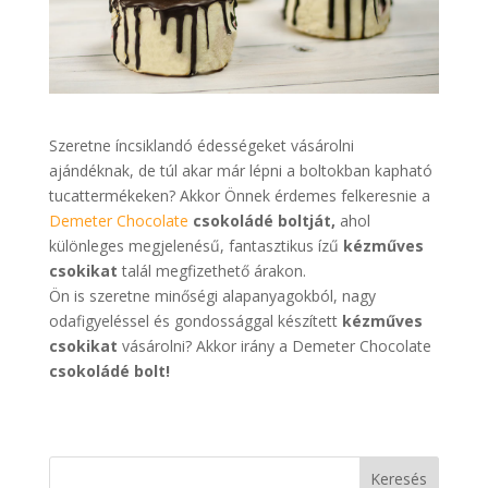
Szeretne íncsiklandó édességeket vásárolni
ajándéknak, de túl akar már lépni a boltokban kapható
tucattermékeken? Akkor Önnek érdemes felkeresnie a
Demeter Chocolate
csokoládé boltját,
ahol
különleges megjelenésű, fantasztikus ízű
kézműves
csokikat
talál megfizethető árakon.
Ön is szeretne minőségi alapanyagokból, nagy
odafigyeléssel és gondossággal készített
kézműves
csokikat
vásárolni? Akkor irány a Demeter Chocolate
csokoládé bolt!