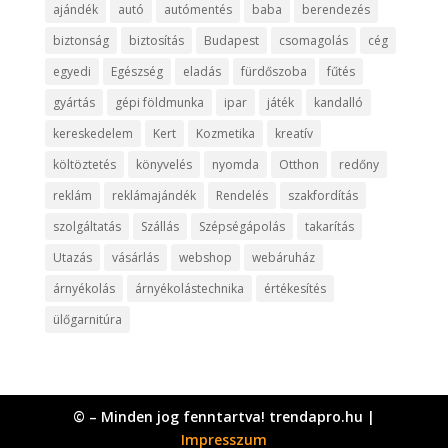
ajándék
autó
autómentés
baba
berendezés
biztonság
biztosítás
Budapest
csomagolás
cég
egyedi
Egészség
eladás
fürdőszoba
fűtés
gyártás
gépi földmunka
ipar
játék
kandalló
kereskedelem
Kert
Kozmetika
kreatív
költöztetés
könyvelés
nyomda
Otthon
redőny
reklám
reklámajándék
Rendelés
szakfordítás
szolgáltatás
Szállás
Szépségápolás
takarítás
Utazás
vásárlás
webshop
webáruház
árnyékolás
árnyékolástechnika
értékesítés
ülőgarnitúra
© – Minden jog fenntartva! trendapro.hu |
Impresszum