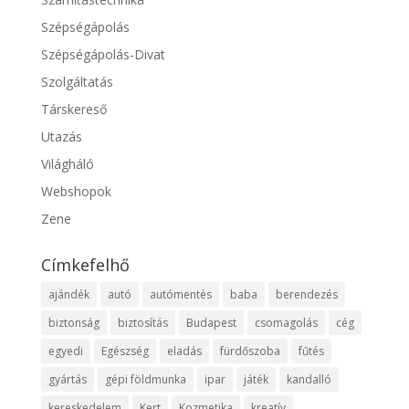
Szépségápolás
Szépségápolás-Divat
Szolgáltatás
Társkereső
Utazás
Világháló
Webshopok
Zene
Címkefelhő
ajándék
autó
autómentés
baba
berendezés
biztonság
biztosítás
Budapest
csomagolás
cég
egyedi
Egészség
eladás
fürdőszoba
fűtés
gyártás
gépi földmunka
ipar
játék
kandalló
kereskedelem
Kert
Kozmetika
kreatív