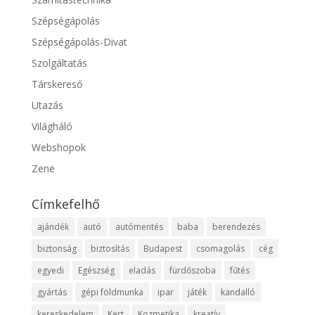
Szépségápolás
Szépségápolás-Divat
Szolgáltatás
Társkereső
Utazás
Világháló
Webshopok
Zene
Címkefelhő
ajándék
autó
autómentés
baba
berendezés
biztonság
biztosítás
Budapest
csomagolás
cég
egyedi
Egészség
eladás
fürdőszoba
fűtés
gyártás
gépi földmunka
ipar
játék
kandalló
kereskedelem
Kert
Kozmetika
kreatív