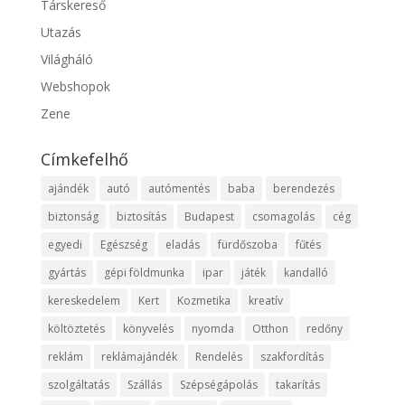
Társkereső
Utazás
Világháló
Webshopok
Zene
Címkefelhő
ajándék
autó
autómentés
baba
berendezés
biztonság
biztosítás
Budapest
csomagolás
cég
egyedi
Egészség
eladás
fürdőszoba
fűtés
gyártás
gépi földmunka
ipar
játék
kandalló
kereskedelem
Kert
Kozmetika
kreatív
költöztetés
könyvelés
nyomda
Otthon
redőny
reklám
reklámajándék
Rendelés
szakfordítás
szolgáltatás
Szállás
Szépségápolás
takarítás