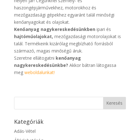
helyen jár! Cégünknél személy- és
haszongépjárművekhez, motorokhoz és
mezőgazdasági gépekhez egyaránt talál minőségi
kenőanyagokat és olajokat.
Kenőanyag nagykereskedésünkben
ipari és
hajtóműolajokat,
mezőgazdasági motorolajokat is
talál. Termékeink kizárólag megbízható forrásból
származó, magas minőségű áruk.
Szeretne ellátogatni
kenőanyag
nagykereskedésünkbe?
Akkor bátran látogassa
meg
weboldalunkat!
Kategóriák
Adás-Vétel