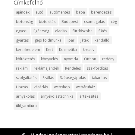
Címkefelhő
ajándék
autó
autómentés
baba
berendezés
biztonság
biztosítás
Budapest
csomagolás
cég
egyedi
Egészség
eladás
fürdőszoba
fűtés
gyártás
gépi földmunka
ipar
játék
kandalló
kereskedelem
Kert
Kozmetika
kreatív
költöztetés
könyvelés
nyomda
Otthon
redőny
reklám
reklámajándék
Rendelés
szakfordítás
szolgáltatás
Szállás
Szépségápolás
takarítás
Utazás
vásárlás
webshop
webáruház
árnyékolás
árnyékolástechnika
értékesítés
ülőgarnitúra
© – Minden jog fenntartva! trendapro.hu |