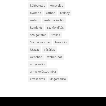
költöztetés
könyvelés
nyomda
Otthon
redőny
reklám
reklámajándék
Rendelés
szakfordítás
szolgáltatás
Szállás
Szépségápolás
takarítás
Utazás
vásárlás
webshop
webáruház
árnyékolás
árnyékolástechnika
értékesítés
ülőgarnitúra