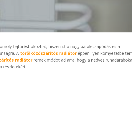
moly fejtörést okozhat, hiszen itt a nagy páralecsapódás és a
tonságra. A
törölközőszárítós radiátor
éppen ilyen környezetbe ter
árítós radiátor
remek módot ad arra, hogy a nedves ruhadarabokat
 részletekért!