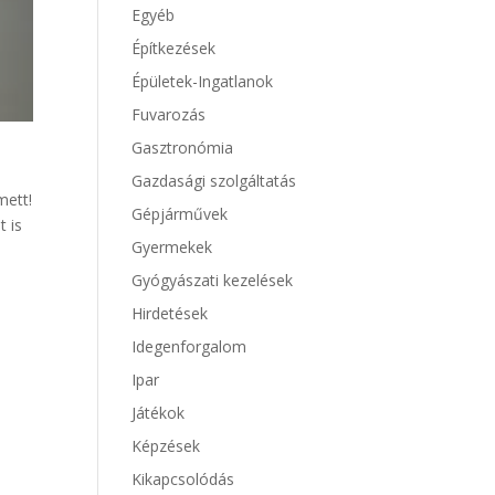
Egyéb
Építkezések
Épületek-Ingatlanok
Fuvarozás
Gasztronómia
Gazdasági szolgáltatás
mett!
Gépjárművek
 is
Gyermekek
Gyógyászati kezelések
Hirdetések
Idegenforgalom
Ipar
Játékok
Képzések
Kikapcsolódás