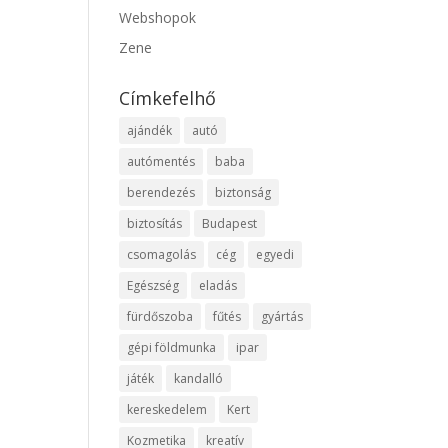
Webshopok
Zene
Címkefelhő
ajándék
autó
autómentés
baba
berendezés
biztonság
biztosítás
Budapest
csomagolás
cég
egyedi
Egészség
eladás
fürdőszoba
fűtés
gyártás
gépi földmunka
ipar
játék
kandalló
kereskedelem
Kert
Kozmetika
kreatív