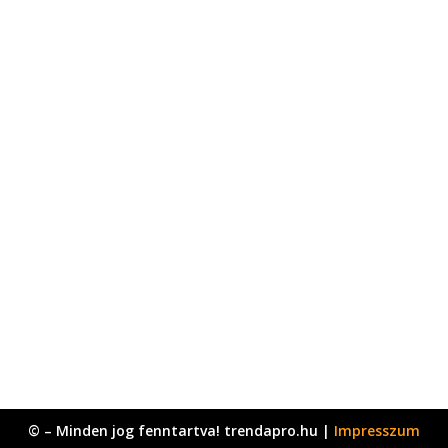
© – Minden jog fenntartva! trendapro.hu |
Impresszum