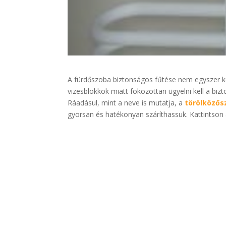
A fürdőszoba biztonságos fűtése nem egyszer ko
vizesblokkok miatt fokozottan ügyelni kell a biz
Ráadásul, mint a neve is mutatja, a
törölközősz
gyorsan és hatékonyan száríthassuk. Kattintson a