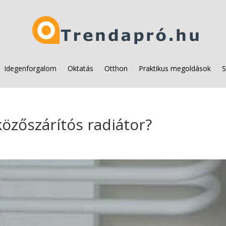
Idegenforgalom
Oktatás
Otthon
Praktikus megoldások
S
közőszárítós radiátor?