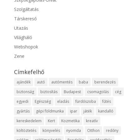
Szolgáltatás
Társkereső
Utazás
Világháló
Webshopok
Zene
Címkefelhő
ajándék
autó
autómentés
baba
berendezés
biztonság
biztosítás
Budapest
csomagolás
cég
egyedi
Egészség
eladás
fürdőszoba
fűtés
gyártás
gépi földmunka
ipar
játék
kandalló
kereskedelem
Kert
Kozmetika
kreatív
költöztetés
könyvelés
nyomda
Otthon
redőny