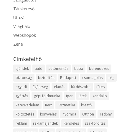
Társkereső
Utazás
Világháló
Webshopok
Zene
Címkefelhő
ajándék
autó
autómentés
baba
berendezés
biztonság
biztosítás
Budapest
csomagolás
cég
egyedi
Egészség
eladás
fürdőszoba
fűtés
gyártás
gépi földmunka
ipar
játék
kandalló
kereskedelem
Kert
Kozmetika
kreatív
költöztetés
könyvelés
nyomda
Otthon
redőny
reklám
reklámajándék
Rendelés
szakfordítás