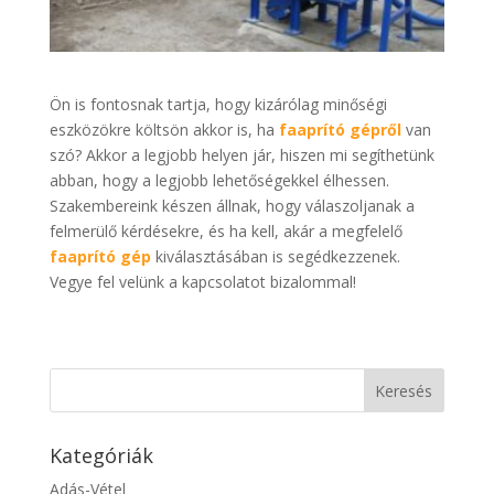
Ön is fontosnak tartja, hogy kizárólag minőségi
eszközökre költsön akkor is, ha
faaprító gépről
van
szó? Akkor a legjobb helyen jár, hiszen mi segíthetünk
abban, hogy a legjobb lehetőségekkel élhessen.
Szakembereink készen állnak, hogy válaszoljanak a
felmerülő kérdésekre, és ha kell, akár a megfelelő
faaprító gép
kiválasztásában is segédkezzenek.
Vegye fel velünk a kapcsolatot bizalommal!
Kategóriák
Adás-Vétel