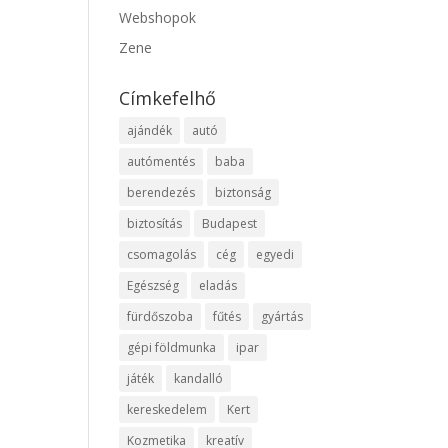
Webshopok
Zene
Címkefelhő
ajándék
autó
autómentés
baba
berendezés
biztonság
biztosítás
Budapest
csomagolás
cég
egyedi
Egészség
eladás
fürdőszoba
fűtés
gyártás
gépi földmunka
ipar
játék
kandalló
kereskedelem
Kert
Kozmetika
kreatív