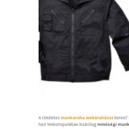
A tökéletes
munkaruha webáruházat
keresi? 
hez! Webshopunkban kizárólag
minőségi mun