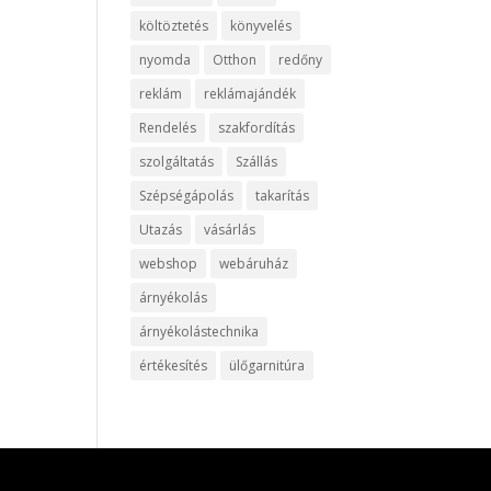
költöztetés
könyvelés
nyomda
Otthon
redőny
reklám
reklámajándék
Rendelés
szakfordítás
szolgáltatás
Szállás
Szépségápolás
takarítás
Utazás
vásárlás
webshop
webáruház
árnyékolás
árnyékolástechnika
értékesítés
ülőgarnitúra