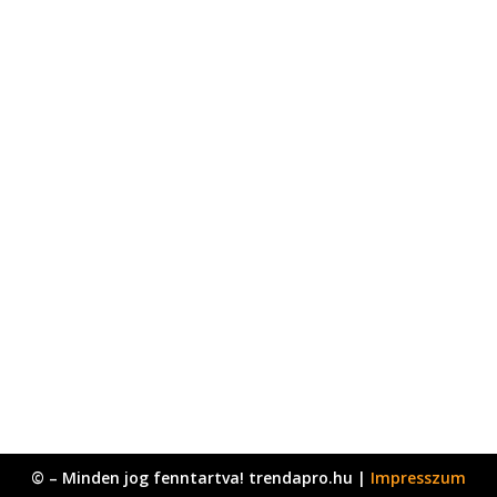
© – Minden jog fenntartva! trendapro.hu |
Impresszum