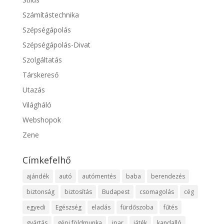
Számítástechnika
Szépségápolás
Szépségápolás-Divat
Szolgáltatás
Társkereső
Utazás
Világháló
Webshopok
Zene
Címkefelhő
ajándék
autó
autómentés
baba
berendezés
biztonság
biztosítás
Budapest
csomagolás
cég
egyedi
Egészség
eladás
fürdőszoba
fűtés
gyártás
gépi földmunka
ipar
játék
kandalló