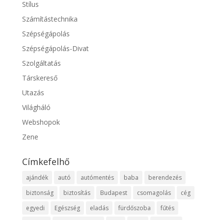
Stílus
Számítástechnika
Szépségápolás
Szépségápolás-Divat
Szolgáltatás
Társkereső
Utazás
Világháló
Webshopok
Zene
Címkefelhő
ajándék
autó
autómentés
baba
berendezés
biztonság
biztosítás
Budapest
csomagolás
cég
egyedi
Egészség
eladás
fürdőszoba
fűtés