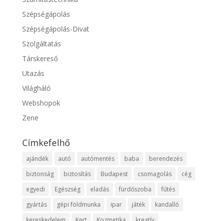
Szépségápolás
Szépségápolás-Divat
Szolgáltatás
Társkereső
Utazás
Világháló
Webshopok
Zene
Címkefelhő
ajándék
autó
autómentés
baba
berendezés
biztonság
biztosítás
Budapest
csomagolás
cég
egyedi
Egészség
eladás
fürdőszoba
fűtés
gyártás
gépi földmunka
ipar
játék
kandalló
kereskedelem
Kert
Kozmetika
kreatív