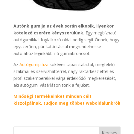
Autónk gumija az évek során elkopik, ilyenkor
kötelező cserére kényszerülünk
.
Egy megbízható
autógumikkal foglalkozó oldal pedig segít Önnek, hogy
egyszerűen, pár kattintással megrendelhesse
autójához leginkább illő gumiabroncsot.
Az
Autógumipláza
sokéves tapasztalattal, megfelelő
szakmai és szervizháttérrel, nagy raktárkészlettel és
profi szakemberekkel várja érdeklődői megkeresését,
aki autógumi vásárláson törik a fejüket.
Minőségi termékeinket minden célt
kiszolgálnak, tudjon meg többet weboldalunkról!