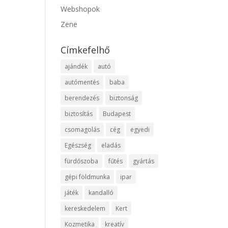
Webshopok
Zene
Címkefelhő
ajándék
autó
autómentés
baba
berendezés
biztonság
biztosítás
Budapest
csomagolás
cég
egyedi
Egészség
eladás
fürdőszoba
fűtés
gyártás
gépi földmunka
ipar
játék
kandalló
kereskedelem
Kert
Kozmetika
kreatív