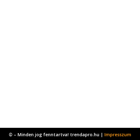
© – Minden jog fenntartva! trendapro.hu |
Impresszum