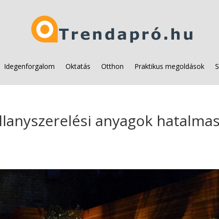
Idegenforgalom
Oktatás
Otthon
Praktikus megoldások
S
illanyszerelési anyagok hatalma