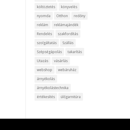
költöztetés
könyvelés
nyomda
Otthon
redőny
reklám
reklámajándék
Rendelés
szakfordítás
szolgáltatás
Szállás
Szépségápolás
takarítás
Utazás
vásárlás
webshop
webáruház
árnyékolás
árnyékolástechnika
értékesítés
ülőgarnitúra