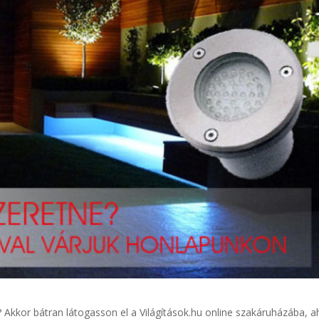
 Akkor bátran látogasson el a Világítások.hu online szakáruházába, a