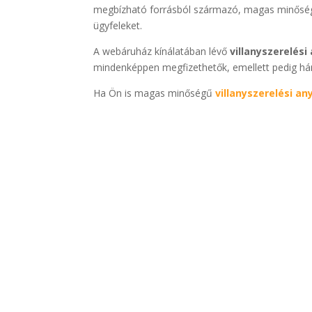
megbízható forrásból származó, magas minős
ügyfeleket.
A webáruház kínálatában lévő
villanyszerelés
mindenképpen megfizethetők, emellett pedig három
Ha Ön is magas minőségű
villanyszerelési a