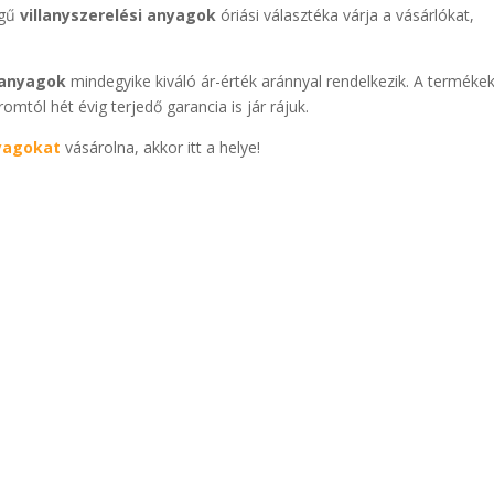
égű
villanyszerelési anyagok
óriási választéka várja a vásárlókat,
i anyagok
mindegyike kiváló ár-érték aránnyal rendelkezik. A terméke
tól hét évig terjedő garancia is jár rájuk.
nyagokat
vásárolna, akkor itt a helye!