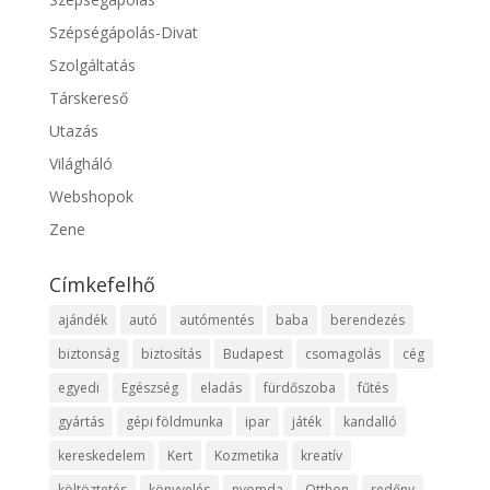
Szépségápolás-Divat
Szolgáltatás
Társkereső
Utazás
Világháló
Webshopok
Zene
Címkefelhő
ajándék
autó
autómentés
baba
berendezés
biztonság
biztosítás
Budapest
csomagolás
cég
egyedi
Egészség
eladás
fürdőszoba
fűtés
gyártás
gépi földmunka
ipar
játék
kandalló
kereskedelem
Kert
Kozmetika
kreatív
költöztetés
könyvelés
nyomda
Otthon
redőny