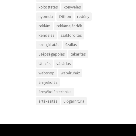
költöztetés
könyvelés
nyomda
Otthon
redőny
reklám
reklámajándék
Rendelés
szakfordítás
szolgáltatás
Szállás
Szépségápolás
takarítás
Utazás
vásárlás
webshop
webáruház
árnyékolás
árnyékolástechnika
értékesítés
ülőgarnitúra