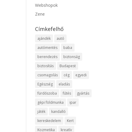
Webshopok
Zene
Címkefelhő
ajándék
autó
autómentés
baba
berendezés
biztonság
biztosítás
Budapest
csomagolás
cég
egyedi
Egészség
eladás
fürdőszoba
fűtés
gyártás
gépi földmunka
ipar
játék
kandalló
kereskedelem
Kert
Kozmetika
kreatív