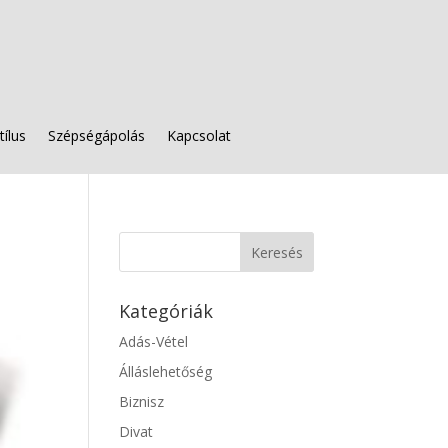
tílus
Szépségápolás
Kapcsolat
Kategóriák
Adás-Vétel
Álláslehetőség
Biznisz
Divat