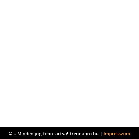
© – Minden jog fenntartva! trendapro.hu |
Impresszum