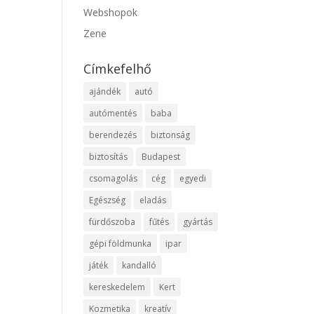
Webshopok
Zene
Címkefelhő
ajándék
autó
autómentés
baba
berendezés
biztonság
biztosítás
Budapest
csomagolás
cég
egyedi
Egészség
eladás
fürdőszoba
fűtés
gyártás
gépi földmunka
ipar
játék
kandalló
kereskedelem
Kert
Kozmetika
kreatív