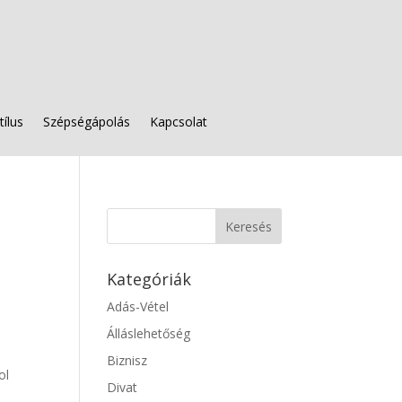
tílus
Szépségápolás
Kapcsolat
Kategóriák
Adás-Vétel
Álláslehetőség
Biznisz
ol
Divat