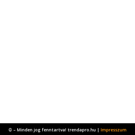
© – Minden jog fenntartva! trendapro.hu |
Impresszum