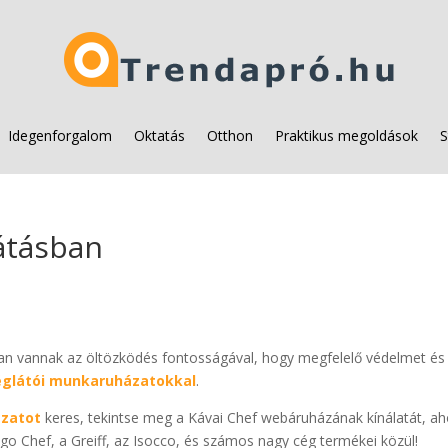
Idegenforgalom
Oktatás
Otthon
Praktikus megoldások
S
átásban
ban vannak az öltözködés fontosságával, hogy megfelelő védelmet és
glátói munkaruházatokkal
.
ázatot
keres, tekintse meg a Kávai Chef webáruházának kínálatát, ah
o Chef, a Greiff, az Isocco, és számos nagy cég termékei közül!