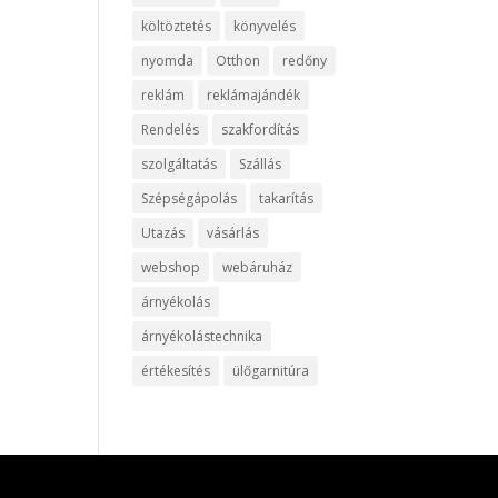
költöztetés
könyvelés
nyomda
Otthon
redőny
reklám
reklámajándék
Rendelés
szakfordítás
szolgáltatás
Szállás
Szépségápolás
takarítás
Utazás
vásárlás
webshop
webáruház
árnyékolás
árnyékolástechnika
értékesítés
ülőgarnitúra