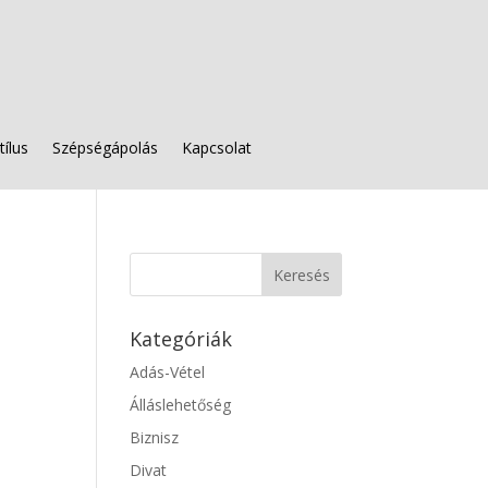
tílus
Szépségápolás
Kapcsolat
Kategóriák
Adás-Vétel
Álláslehetőség
Biznisz
Divat