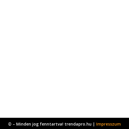
© – Minden jog fenntartva! trendapro.hu |
Impresszum