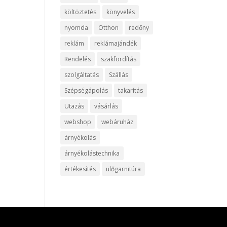
költöztetés
könyvelés
nyomda
Otthon
redőny
reklám
reklámajándék
Rendelés
szakfordítás
szolgáltatás
Szállás
Szépségápolás
takarítás
Utazás
vásárlás
webshop
webáruház
árnyékolás
árnyékolástechnika
értékesítés
ülőgarnitúra