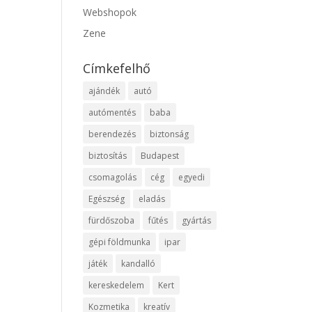
Webshopok
Zene
Címkefelhő
ajándék
autó
autómentés
baba
berendezés
biztonság
biztosítás
Budapest
csomagolás
cég
egyedi
Egészség
eladás
fürdőszoba
fűtés
gyártás
gépi földmunka
ipar
játék
kandalló
kereskedelem
Kert
Kozmetika
kreatív