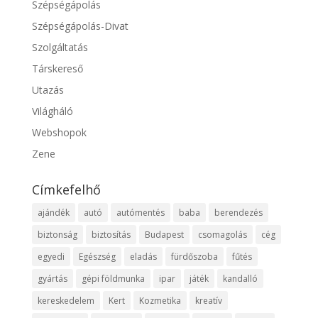
Szépségápolás
Szépségápolás-Divat
Szolgáltatás
Társkereső
Utazás
Világháló
Webshopok
Zene
Címkefelhő
ajándék
autó
autómentés
baba
berendezés
biztonság
biztosítás
Budapest
csomagolás
cég
egyedi
Egészség
eladás
fürdőszoba
fűtés
gyártás
gépi földmunka
ipar
játék
kandalló
kereskedelem
Kert
Kozmetika
kreatív