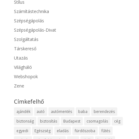
Stílus
Számítástechnika
Szépségápolás
Szépségápolás-Divat
Szolgáltatás
Társkereső
Utazás
Világháló
Webshopok
Zene
Címkefelhő
ajándék
autó
autómentés
baba
berendezés
biztonság
biztosítás
Budapest
csomagolás
cég
egyedi
Egészség
eladás
fürdőszoba
fűtés