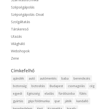
Szépségápolás
Szépségápolás-Divat
Szolgáltatás
Társkereső
Utazás
Világháló
Webshopok
Zene
Címkefelhő
ajándék
autó
autómentés
baba
berendezés
biztonság
biztosítás
Budapest
csomagolás
cég
egyedi
Egészség
eladás
fürdőszoba
fűtés
gyártás
gépi földmunka
ipar
játék
kandalló
kereskedelem
Kert
Kozmetika
kreatív