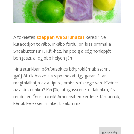
A tökéletes
szappan webáruházat
keresi? Ne
kutakodjon tovább, inkább forduljon bizalommal a
Sheabutter Nr.1. Kft.-hez, ha pedig a cég honlapját
böngészi, a legjobb helyen jár!
Kínálatunkban bőrtípusok és bőrproblémák szerint
gyűjtöttük össze a szappanokat, így garantáltan
megtalálhatja az a típust, amire szüksége van. Kíváncsi
az ajánlatunkra? Kérjük, látogasson el oldalunkra, és
rendeljen Ön is tőlünk! Amennyiben kérdései támadnak,
kérjük keressen minket bizalommal!