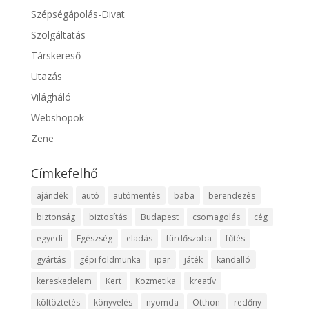
Szépségápolás-Divat
Szolgáltatás
Társkereső
Utazás
Világháló
Webshopok
Zene
Címkefelhő
ajándék
autó
autómentés
baba
berendezés
biztonság
biztosítás
Budapest
csomagolás
cég
egyedi
Egészség
eladás
fürdőszoba
fűtés
gyártás
gépi földmunka
ipar
játék
kandalló
kereskedelem
Kert
Kozmetika
kreatív
költöztetés
könyvelés
nyomda
Otthon
redőny