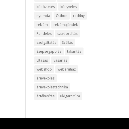
költöztetés
könyvelés
nyomda
Otthon
redőny
reklám
reklámajándék
Rendelés
szakfordítás
szolgáltatás
Szállás
Szépségápolás
takarítás
Utazás
vásárlás
webshop
webáruház
árnyékolás
árnyékolástechnika
értékesítés
ülőgarnitúra