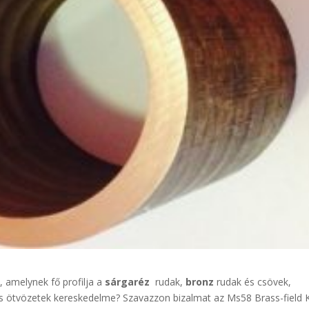
 amelynek fő profilja a
sárgaréz
rudak,
bronz
rudak és csövek,
s ötvözetek kereskedelme? Szavazzon bizalmat az Ms58 Brass-field K