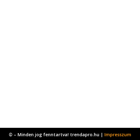
© – Minden jog fenntartva! trendapro.hu |
Impresszum