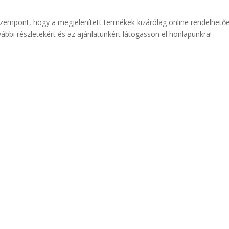
s szempont, hogy a megjelenített termékek kizárólag online rendelhető
ovábbi részletekért és az ajánlatunkért látogasson el honlapunkra!