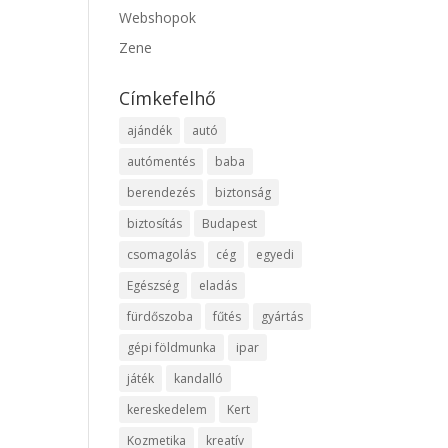
Webshopok
Zene
Címkefelhő
ajándék
autó
autómentés
baba
berendezés
biztonság
biztosítás
Budapest
csomagolás
cég
egyedi
Egészség
eladás
fürdőszoba
fűtés
gyártás
gépi földmunka
ipar
játék
kandalló
kereskedelem
Kert
Kozmetika
kreatív