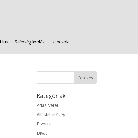
tílus
Szépségápolás
Kapcsolat
Kategóriák
Adás-Vétel
Álláslehetőség
Biznisz
Divat