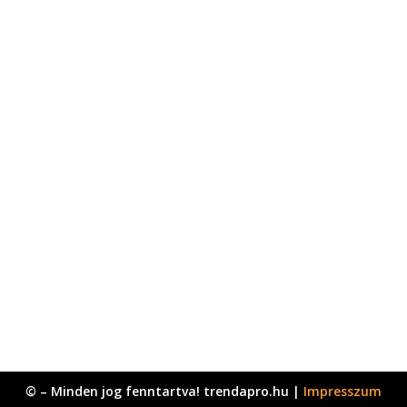
© – Minden jog fenntartva! trendapro.hu |
Impresszum