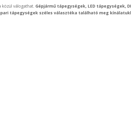
 közül válogathat.
Gépjármű tápegységek, LED tápegységek, D
ipari tápegységek széles választéka található meg kínálatu