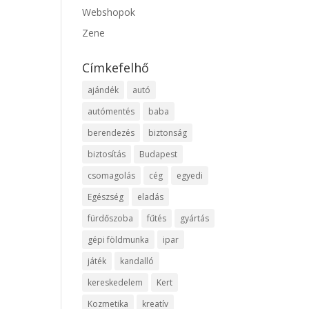
Webshopok
Zene
Címkefelhő
ajándék
autó
autómentés
baba
berendezés
biztonság
biztosítás
Budapest
csomagolás
cég
egyedi
Egészség
eladás
fürdőszoba
fűtés
gyártás
gépi földmunka
ipar
játék
kandalló
kereskedelem
Kert
Kozmetika
kreatív