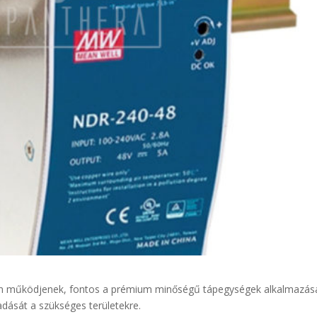
ően működjenek, fontos a prémium minőségű tápegységek alkalmazás
dását a szükséges területekre.