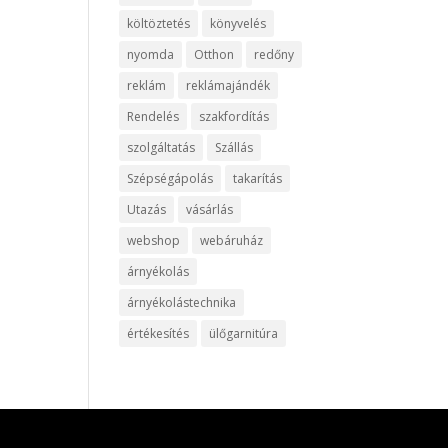
költöztetés
könyvelés
nyomda
Otthon
redőny
reklám
reklámajándék
Rendelés
szakfordítás
szolgáltatás
Szállás
Szépségápolás
takarítás
Utazás
vásárlás
webshop
webáruház
árnyékolás
árnyékolástechnika
értékesítés
ülőgarnitúra