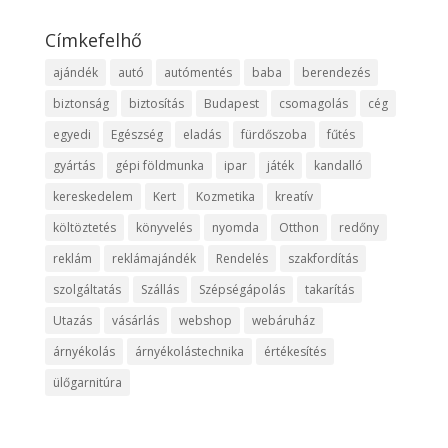
Címkefelhő
ajándék
autó
autómentés
baba
berendezés
biztonság
biztosítás
Budapest
csomagolás
cég
egyedi
Egészség
eladás
fürdőszoba
fűtés
gyártás
gépi földmunka
ipar
játék
kandalló
kereskedelem
Kert
Kozmetika
kreatív
költöztetés
könyvelés
nyomda
Otthon
redőny
reklám
reklámajándék
Rendelés
szakfordítás
szolgáltatás
Szállás
Szépségápolás
takarítás
Utazás
vásárlás
webshop
webáruház
árnyékolás
árnyékolástechnika
értékesítés
ülőgarnitúra