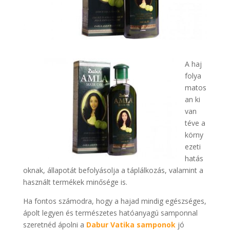
A haj
folya
matos
an ki
van
téve a
körny
ezeti
hatás
oknak, állapotát befolyásolja a táplálkozás, valamint a
használt termékek minősége is.
Ha fontos számodra, hogy a hajad mindig egészséges,
ápolt legyen és természetes hatóanyagú samponnal
szeretnéd ápolni a
Dabur Vatika samponok
jó