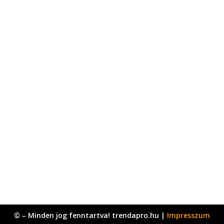
© – Minden jog fenntartva! trendapro.hu |
Impresszum