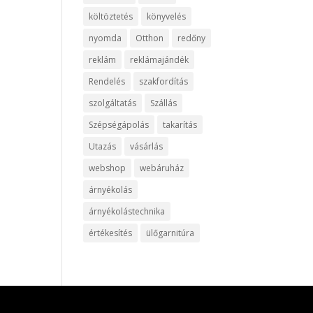
költöztetés
könyvelés
nyomda
Otthon
redőny
reklám
reklámajándék
Rendelés
szakfordítás
szolgáltatás
Szállás
Szépségápolás
takarítás
Utazás
vásárlás
webshop
webáruház
árnyékolás
árnyékolástechnika
értékesítés
ülőgarnitúra