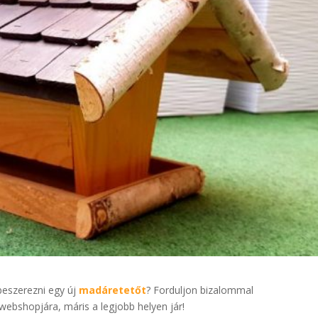
beszerezni egy új
madáretetőt
? Forduljon bizalommal
 webshopjára, máris a legjobb helyen jár!