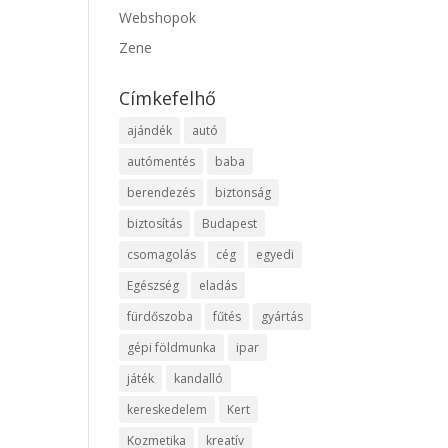
Webshopok
Zene
Címkefelhő
ajándék
autó
autómentés
baba
berendezés
biztonság
biztosítás
Budapest
csomagolás
cég
egyedi
Egészség
eladás
fürdőszoba
fűtés
gyártás
gépi földmunka
ipar
játék
kandalló
kereskedelem
Kert
Kozmetika
kreatív