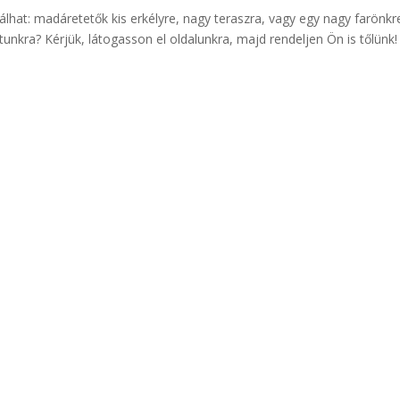
lhat: madáretetők kis erkélyre, nagy teraszra, vagy egy nagy farönkr
latunkra? Kérjük, látogasson el oldalunkra, majd rendeljen Ön is tőlünk!