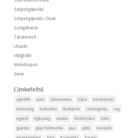
Szépségápolás
Szépségápolás-Divat
Szolgáltatás
Társkereső
Utazás
Világháló
Webshopok
Zene
Címkefelhő
ajándék
autó
autómentés
baba
berendezés
biztonság
biztosítás
Budapest
csomagolás
cég
egyedi
Egészség
eladás
fürdőszoba
fűtés
gyártás
gépi földmunka
ipar
játék
kandalló
kereskedelem
Kert
Kozmetika
kreatív