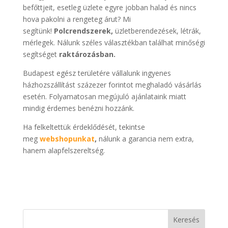
befőttjeit, esetleg üzlete egyre jobban halad és nincs
hova pakolni a rengeteg árut? Mi
segítünk!
Polcrendszerek,
üzletberendezések, létrák,
mérlegek. Nálunk széles választékban találhat minőségi
segítséget
raktározásban.
Budapest egész területére vállalunk ingyenes
házhozszállítást százezer forintot meghaladó vásárlás
esetén. Folyamatosan megújuló ajánlataink miatt
mindig érdemes benézni hozzánk.
Ha felkeltettük érdeklődését, tekintse
meg
webshopunkat
,
nálunk a garancia nem extra,
hanem alapfelszereltség.