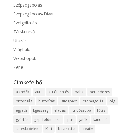
Szépségápolás
Szépségápolás-Divat
Szolgáltatás
Társkereső
Utazás
Világháló
Webshopok
Zene
Címkefelhő
ajándék
autó
autómentés
baba
berendezés
biztonság
biztosítás
Budapest
csomagolás
cég
egyedi
Egészség
eladás
fürdőszoba
fűtés
gyártás
gépi földmunka
ipar
játék
kandalló
kereskedelem
Kert
Kozmetika
kreatív