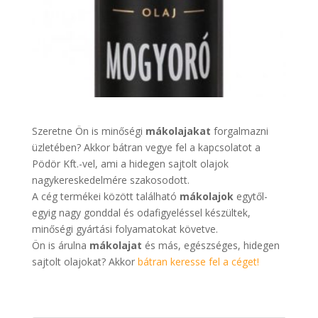
Szeretne Ön is minőségi
mákolajakat
forgalmazni
üzletében? Akkor bátran vegye fel a kapcsolatot a
Pödör Kft.-vel, ami a hidegen sajtolt olajok
nagykereskedelmére szakosodott.
A cég termékei között található
mákolajok
egytől-
egyig nagy gonddal és odafigyeléssel készültek,
minőségi gyártási folyamatokat követve.
Ön is árulna
mákolajat
és más, egészséges, hidegen
sajtolt olajokat? Akkor
bátran keresse fel a céget!