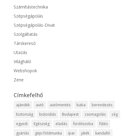
Számítástechnika
Szépségápolás
Szépségápolás-Divat
Szolgáltatás
Társkereső
Utazás
Világháló
Webshopok
Zene
Címkefelhő
ajándék
autó
autómentés
baba
berendezés
biztonság
biztosítás
Budapest
csomagolás
cég
egyedi
Egészség
eladás
fürdőszoba
fűtés
gyártás
gépi földmunka
ipar
játék
kandalló